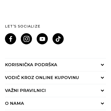
LET’S SOCIALIZE
KORISNIČKA PODRŠKA
Provjeri status porudžbine
VODIČ KROZ ONLINE KUPOVINU
Pozovi nas: 055/490-400
Pon-Pet 09-16h
Načini isporuke
VAŽNI PRAVILNICI
Povrat robe i povrat sredstava
Uslovi korišćenja
Zamjena veličine
O NAMA
Uslovi prodaje
Reklamacije