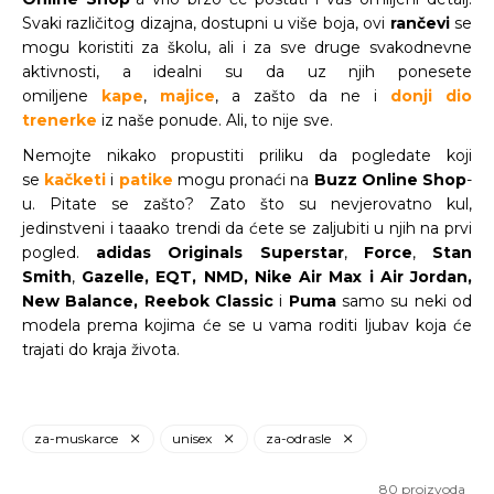
Svaki različitog dizajna, dostupni u više boja, ovi
rančevi
se
mogu koristiti za školu, ali i za sve druge svakodnevne
aktivnosti, a idealni su da uz njih ponesete
omiljene
kape
,
majice
, a zašto da ne i
donji dio
trenerke
iz naše ponude. Ali, to nije sve.
Nemojte nikako propustiti priliku da pogledate koji
se
kačketi
i
patike
mogu pronaći na
Buzz Online Shop
-
u. Pitate se zašto? Zato što su nevjerovatno kul,
jedinstveni i taaako trendi da ćete se zaljubiti u njih na prvi
pogled.
adidas Originals Superstar
,
Force
,
Stan
Smith
,
Gazelle, EQT, NMD,
Nike Air Max i Air Jordan,
New Balance, Reebok Classic
i
Puma
samo su neki od
modela prema kojima će se u vama roditi ljubav koja će
trajati do kraja života.
za-muskarce
unisex
za-odrasle
80
proizvoda