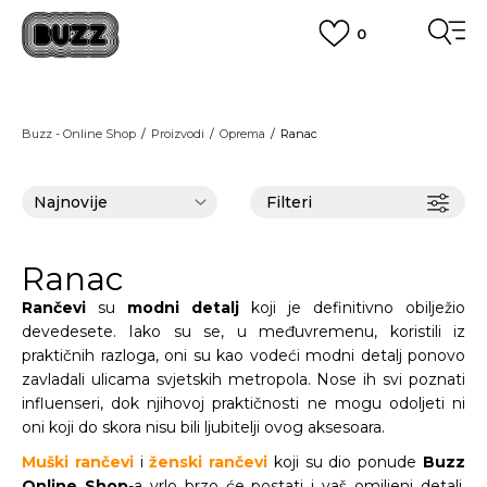
0
BESPLATNA ISPORUKA
na teritoriji BIH za sve porudžbine u vrijednosti preko 99 KM
POGLEDAJ VIŠE
PLAĆANJE NA RATE
Buzz - Online Shop
Proizvodi
Oprema
Ranac
do 6 mjesečnih rata bez kamate
Pogledaj više
POZOVITE NAS NA
055/490-400
Svaki radni dan od 09-16h
Filteri
CLICK & COLLECT
Plati karticom online i preuzmi u BUZZ shopu po tvom izboru
POGLEDAJ VIŠE
Ranac
Rančevi
su
modni detalj
koji je definitivno obilježio
devedesete. Iako su se, u međuvremenu, koristili iz
praktičnih razloga, oni su kao vodeći modni detalj ponovo
zavladali ulicama svjetskih metropola. Nose ih svi poznati
influenseri, dok njihovoj praktičnosti ne mogu odoljeti ni
oni koji do skora nisu bili ljubitelji ovog aksesoara.
Muški rančevi
i
ženski rančevi
koji su dio ponude
Buzz
Online Shop
-a vrlo brzo će postati i vaš omiljeni detalj.