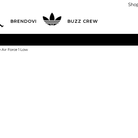
Shop
BRENDOVI
BUZZ CREW
KA
na teritoriji BIH za sve porudžbine u vrijednosti preko
 Air Force 1 Low
ĆANJE NA RATE
do 6 mjesečnih rata bez kamate
Pogledaj
POZOVITE NAS NA
055/490-400
Svaki radni dan od 09-16
Nike Patike Ai
Plati karticom online i preuzmi u BUZZ shopu po tvom izb
219,00
BAM
3.5Y
4Y
36
4.
35.5
23
36