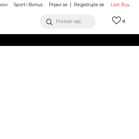
ovi
Sport
&
Bonus
Prijavi se
Registrujte se
Last Buy
Pretraži sajt
0
 99 KM
POGLEDAJ VIŠE
 više
h
r Force 1 Low
IR0270-101
oru
POGLEDAJ VIŠE
Obavijesti me o sniženju
5Y
5Y
37.5
5.5Y
38
6Y
38.5
6.5Y
39
.5
23.5
24
24
24.5