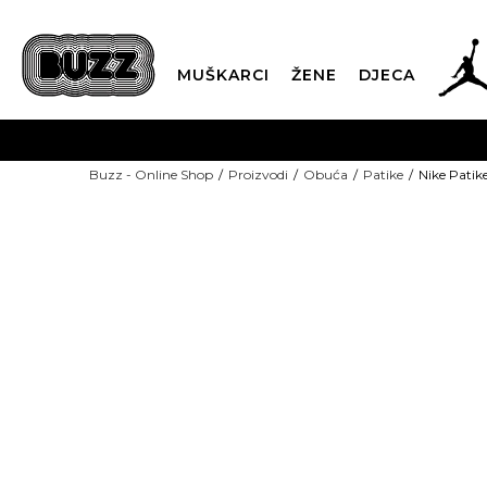
MUŠKARCI
ŽENE
DJECA
BESPLATNA ISPORU
Buzz - Online Shop
Proizvodi
Obuća
Patike
Nike Patike
PLA
CLICK & COLLECT