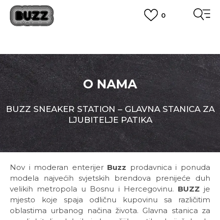
0
BESPLATNA ISPORUKA
na teritoriji BIH za sve porudžbine u vrijednosti preko 99 KM
POGLEDAJ VIŠE
PLAĆANJE NA RATE
do 6 mjesečnih rata bez kamate
Pogledaj više
POZOVITE NAS NA
O NAMA
055/490-400
Svaki radni dan od 09-16h
CLICK & COLLECT
Plati karticom online i preuzmi u BUZZ shopu po tvom izboru
BUZZ SNEAKER STATION – GLAVNA STANICA ZA
POGLEDAJ VIŠE
LJUBITELJE PATIKA
Nov i moderan enterijer
Buzz
prodavnica i ponuda
modela najvećih svjetskih brendova prenijeće duh
velikih metropola u Bosnu i Hercegovinu.
BUZZ
je
mjesto koje spaja odličnu kupovinu sa različitim
oblastima urbanog načina života. Glavna stanica za