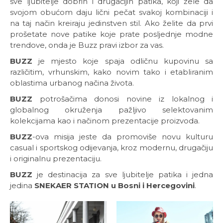
sve ljubitelje dobrih i drugačijih patika, koji žele da
svojom obućom daju lični pečat svakoj kombinaciji i
na taj način kreiraju jedinstven stil. Ako želite da prvi
prošetate nove patike koje prate posljednje modne
trendove, onda je Buzz pravi izbor za vas.
BUZZ
je mjesto koje spaja odličnu kupovinu sa
različitim, vrhunskim, kako novim tako i etabliranim
oblastima urbanog načina života.
BUZZ
potrošačima donosi novine iz lokalnog i
globalnog okruženja pažljivo selektovanim
kolekcijama kao i načinom prezentacije proizvoda.
BUZZ
-ova misija jeste da promoviše novu kulturu
casual i sportskog odijevanja, kroz modernu, drugačiju
i originalnu prezentaciju.
BUZZ
je destinacija za sve ljubitelje patika i jedna
jedina
SNEKAER STATION u Bosni i Hercegovini
.