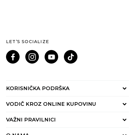
LET’S SOCIALIZE
KORISNIČKA PODRŠKA
Provjeri status porudžbine
VODIČ KROZ ONLINE KUPOVINU
Pozovi nas: 055/490-400
Pon-Pet 09-16h
Načini isporuke
VAŽNI PRAVILNICI
Povrat robe i povrat sredstava
Uslovi korišćenja
Zamjena veličine