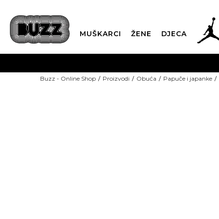
MUŠKARCI
ŽENE
DJECA
BESPLATNA ISPORU
Buzz - Online Shop
Proizvodi
Obuća
Papuče i japanke
PLA
CLICK & COLLECT
-40% U KORPI