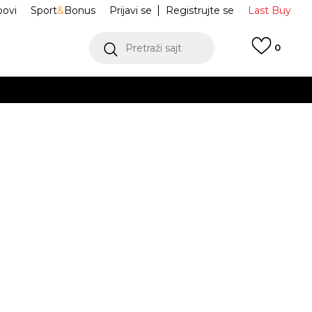
ovi
Sport
&
Bonus
Prijavi se
Registrujte se
Last Buy
Pretraži sajt
0
 99 KM
POGLEDAJ VIŠE
 više
h
Classic
213230-669
oru
POGLEDAJ VIŠE
Obavijesti me o sniženju
38-
W9
39-
W7
37-