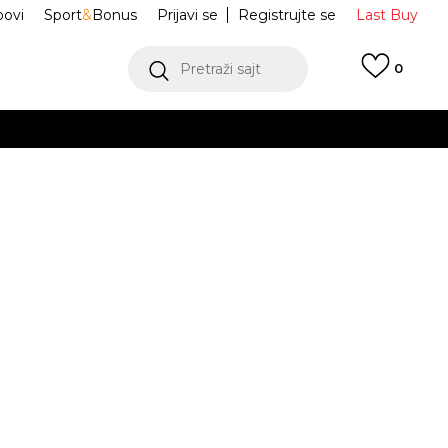
ovi
Sport
&
Bonus
Prijavi se
Registrujte se
Last Buy
Pretraži sajt
0
 99 KM
POGLEDAJ VIŠE
 više
h
alm Elevation
HJ5601-101
oru
POGLEDAJ VIŠE
Obavijesti me o sniženju