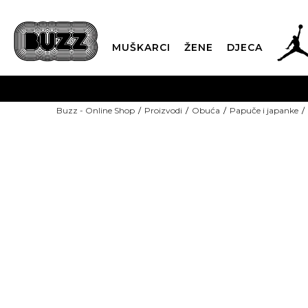
MUŠKARCI
ŽENE
DJECA
BESPLATNA ISPORU
Buzz - Online Shop
Proizvodi
Obuća
Papuče i japanke
PLA
CLICK & COLLECT
-50% U KORPI