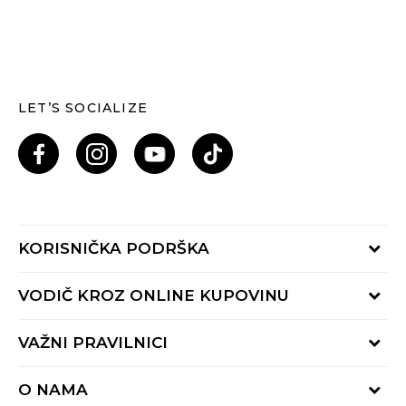
LET’S SOCIALIZE
KORISNIČKA PODRŠKA
Provjeri status porudžbine
VODIČ KROZ ONLINE KUPOVINU
Pozovi nas: 055/490-400
Pon-Pet 09-16h
Načini isporuke
VAŽNI PRAVILNICI
Povrat robe i povrat sredstava
Uslovi korišćenja
Zamjena veličine
O NAMA
Uslovi prodaje