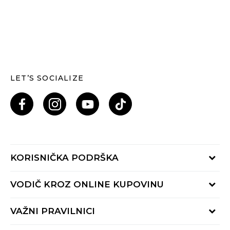
LET’S SOCIALIZE
KORISNIČKA PODRŠKA
Provjeri status porudžbine
VODIČ KROZ ONLINE KUPOVINU
Pozovi nas: 055/490-400
Pon-Pet 09-16h
Načini isporuke
VAŽNI PRAVILNICI
Povrat robe i povrat sredstava