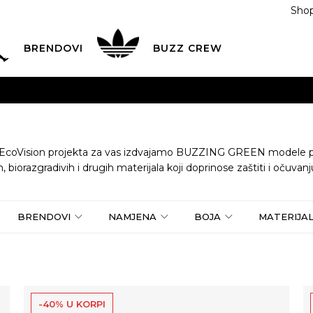
Shop
BRENDOVI
BUZZ CREW
KA
na teritoriji BIH za sve porudžbine u vrijednosti preko
ĆANJE NA RATE
do 6 mjesečnih rata bez kamate
Pogledaj
POZOVITE NAS NA
055/490-400
Svaki radni dan od 09-16
 EcoVision projekta za vas izdvajamo BUZZING GREEN modele poz
 biorazgradivih i drugih materijala koji doprinose zaštiti i očuvan
Plati karticom online i preuzmi u BUZZ shopu po tvom izb
BRENDOVI
NAMJENA
BOJA
MATERIJA
-40% U KORPI