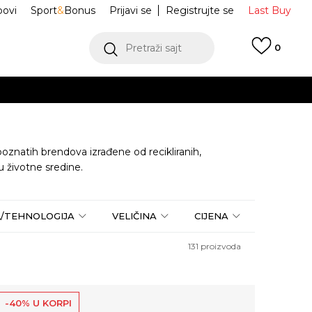
ovi
Sport
&
Bonus
Prijavi se
Registrujte se
Last Buy
Pretraži sajt
0
 99 KM
POGLEDAJ VIŠE
 više
h
natih brendova izrađene od recikliranih,
ju životne sredine.
oru
POGLEDAJ VIŠE
L/TEHNOLOGIJA
VELIČINA
CIJENA
131
proizvoda
-40% U KORPI