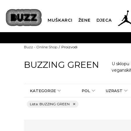
MUŠKARCI
ŽENE
DJECA
BESPLATNA ISPORU
Buzz - Online Shop
Proizvodi
PLA
BUZZING GREEN
U sklopu
veganskih,
CLICK & COLLECT
KATEGORIJE
POL
UZRAST
Lista: BUZZING GREEN