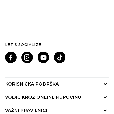
LET’S SOCIALIZE
KORISNIČKA PODRŠKA
Provjeri status porudžbine
VODIČ KROZ ONLINE KUPOVINU
Pozovi nas: 055/490-400
Pon-Pet 09-16h
Načini isporuke
VAŽNI PRAVILNICI