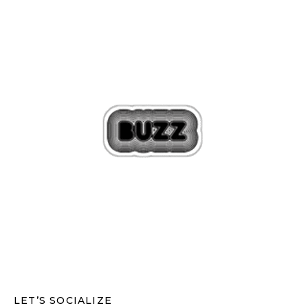
LET’S SOCIALIZE