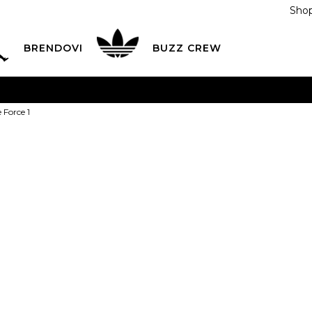
Shop
BRENDOVI
BUZZ CREW
KA
na teritoriji BIH za sve porudžbine u vrijednosti preko
 Force 1
ĆANJE NA RATE
do 6 mjesečnih rata bez kamate
Pogledaj
POZOVITE NAS NA
055/490-400
Svaki radni dan od 09-16
Nike Patike Fo
Plati karticom online i preuzmi u BUZZ shopu po tvom izb
1
11C
28
12C
29.5
13C
17
18
1
2Y
33.5
2.5Y
34
3Y
21
21.5
2