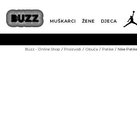
MUŠKARCI
ŽENE
DJECA
BESPLATNA ISPORU
Buzz - Online Shop
Proizvodi
Obuća
Patike
Nike Patike
PLA
CLICK & COLLECT