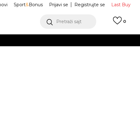
ovi
Sport
&
Bonus
Prijavi se
Registrujte se
Last Buy
Pretraži sajt
0
 99 KM
POGLEDAJ VIŠE
 više
h
rce 1
IH4498-007
oru
POGLEDAJ VIŠE
31
1Y
32
1.5Y
33
12.5C
13.5C
9
20
20.5
30
18.5
31.5
19.5
35
11.5C
10.5C
2
28.5
17.5
27.5
16.5