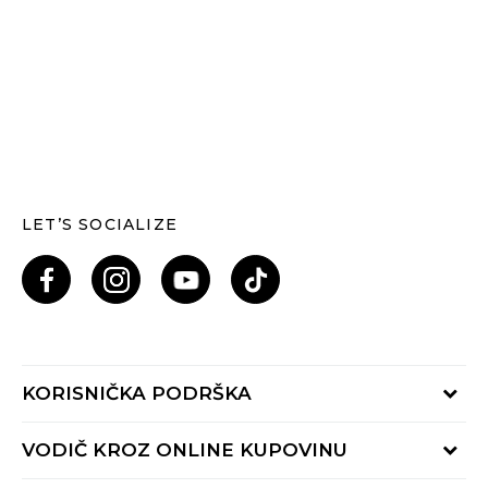
LET’S SOCIALIZE
KORISNIČKA PODRŠKA
Provjeri status porudžbine
VODIČ KROZ ONLINE KUPOVINU
Pozovi nas: 055/490-400