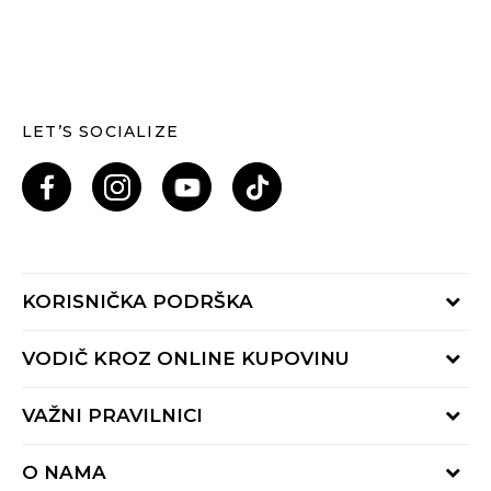
LET’S SOCIALIZE
KORISNIČKA PODRŠKA
Provjeri status porudžbine
VODIČ KROZ ONLINE KUPOVINU
Pozovi nas: 055/490-400
Pon-Pet 09-16h
Načini isporuke
VAŽNI PRAVILNICI
Povrat robe i povrat sredstava
Uslovi korišćenja
Zamjena veličine
O NAMA
Uslovi prodaje