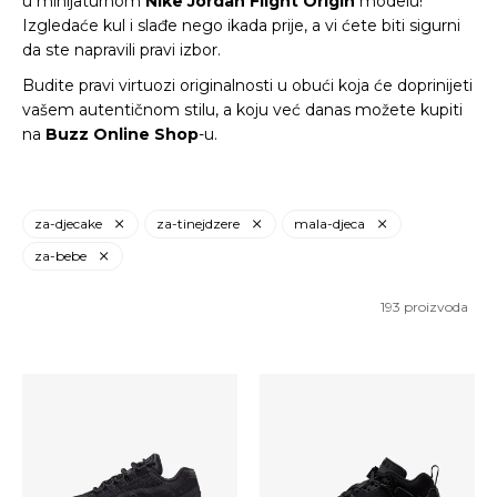
u minijaturnom
Nike
Jordan Flight Origin
modelu!
Izgledaće kul i slađe nego ikada prije, a vi ćete biti sigurni
da ste napravili pravi izbor.
Budite pravi virtuozi originalnosti u obući koja će doprinijeti
vašem autentičnom stilu, a koju već danas možete kupiti
na
Buzz Online Shop
-u.
za-djecake
za-tinejdzere
mala-djeca
za-bebe
193
proizvoda