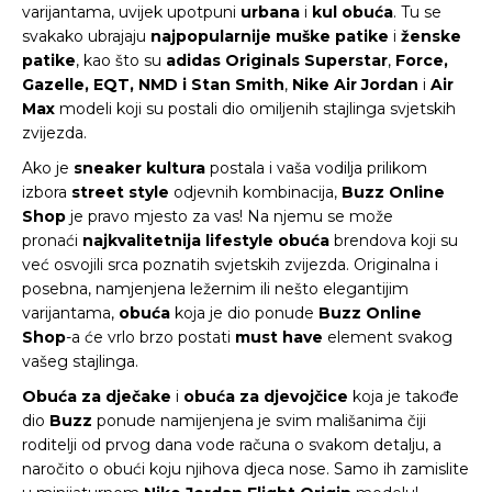
varijantama, uvijek upotpuni
urbana
i
kul obuća
. Tu se
svakako ubrajaju
najpopularnije
muške patike
i
ženske
patike
, kao što su
adidas Originals Superstar
,
Force,
Gazelle, EQT, NMD i Stan Smith
,
Nike Air Jordan
i
Air
Max
modeli koji su postali dio omiljenih stajlinga svjetskih
zvijezda.
Ako je
sneaker kultura
postala i vaša vodilja prilikom
izbora
street style
odjevnih kombinacija,
Buzz Online
Shop
je pravo mjesto za vas! Na njemu se može
pronaći
najkvalitetnija
lifestyle obuća
brendova koji su
već osvojili srca poznatih svjetskih zvijezda. Originalna i
posebna, namjenjena ležernim ili nešto elegantijim
varijantama,
obuća
koja je dio ponude
Buzz Online
Shop
-a će vrlo brzo postati
must have
element svakog
vašeg stajlinga.
Obuća za dječake
i
obuća za djevojčice
koja je takođe
dio
Buzz
ponude namijenjena je svim mališanima čiji
roditelji od prvog dana vode računa o svakom detalju, a
naročito o obući koju njihova djeca nose. Samo ih zamislite