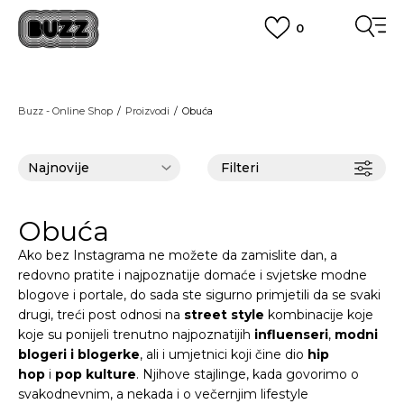
0
BESPLATNA ISPORUKA
na teritoriji BIH za sve porudžbine u vrijednosti preko 99 KM
POGLEDAJ VIŠE
PLAĆANJE NA RATE
Buzz - Online Shop
Proizvodi
Obuća
do 6 mjesečnih rata bez kamate
Pogledaj više
POZOVITE NAS NA
055/490-400
Svaki radni dan od 09-16h
Filteri
CLICK & COLLECT
Plati karticom online i preuzmi u BUZZ shopu po tvom izboru
POGLEDAJ VIŠE
Obuća
Ako bez Instagrama ne možete da zamislite dan, a
redovno pratite i najpoznatije domaće i svjetske modne
blogove i portale, do sada ste sigurno primjetili da se svaki
drugi, treći post odnosi na
street style
kombinacije koje
koje su ponijeli trenutno najpoznatijih
influenseri
,
modni
blogeri i blogerke
, ali i umjetnici koji čine dio
hip
hop
i
pop
kulture
. Njihove stajlinge, kada govorimo o
svakodnevnim, a nekada i o večernjim lifestyle