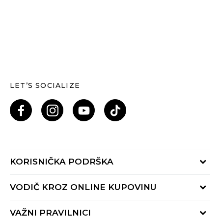
LET’S SOCIALIZE
KORISNIČKA PODRŠKA
Provjeri status porudžbine
VODIČ KROZ ONLINE KUPOVINU
Pozovi nas: 055/490-400
Pon-Pet 09-16h
Načini isporuke
VAŽNI PRAVILNICI