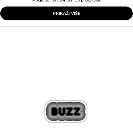
Pogledali ste
24
od
193
proizvoda
PRIKAŽI VIŠE