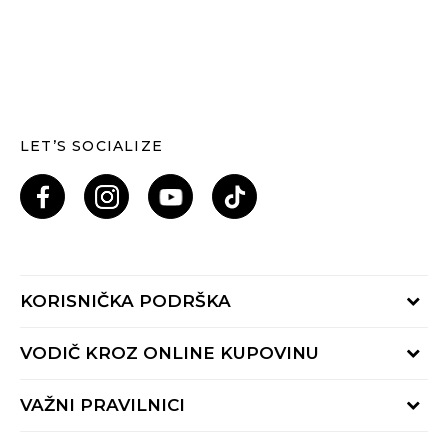
LET’S SOCIALIZE
KORISNIČKA PODRŠKA
Provjeri status porudžbine
VODIČ KROZ ONLINE KUPOVINU
Pozovi nas: 055/490-400
Pon-Pet 09-16h
Načini isporuke
VAŽNI PRAVILNICI
Povrat robe i povrat sredstava
Uslovi korišćenja