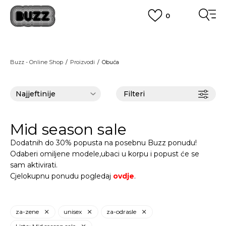
0
BESPLATNA ISPORUKA
na teritoriji BIH za sve porudžbine u vrijednosti preko 99 KM
POGLEDAJ VIŠE
PLAĆANJE NA RATE
Buzz - Online Shop
Proizvodi
Obuća
do 6 mjesečnih rata bez kamate
Pogledaj više
POZOVITE NAS NA
055/490-400
Svaki radni dan od 09-16h
Filteri
CLICK & COLLECT
Plati karticom online i preuzmi u BUZZ shopu po tvom izboru
POGLEDAJ VIŠE
Mid season sale
Dodatnih do 30% popusta na posebnu Buzz ponudu!
Odaberi omiljene modele,ubaci u korpu i popust će se
sam aktivirati.
Cjelokupnu ponudu pogledaj
ovdje
.
za-zene
unisex
za-odrasle