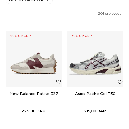
Lista: Mid season sale
201
proizvoda
-40% U KORPI
-50% U KORPI
New Balance Patike 327
Asics Patike Gel-1130
229,00
BAM
215,00
BAM