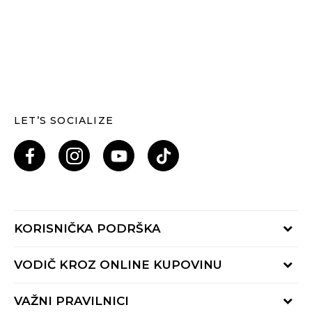
LET’S SOCIALIZE
KORISNIČKA PODRŠKA
Provjeri status porudžbine
VODIČ KROZ ONLINE KUPOVINU
Pozovi nas: 055/490-400
Pon-Pet 09-16h
Načini isporuke
VAŽNI PRAVILNICI
Povrat robe i povrat sredstava