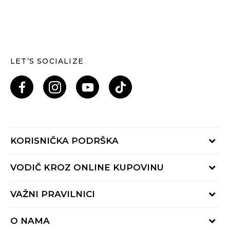
LET’S SOCIALIZE
KORISNIČKA PODRŠKA
Provjeri status porudžbine
VODIČ KROZ ONLINE KUPOVINU
Pozovi nas: 055/490-400
Pon-Pet 09-16h
Načini isporuke
VAŽNI PRAVILNICI
Povrat robe i povrat sredstava
Uslovi korišćenja
Zamjena veličine
O NAMA
Uslovi prodaje