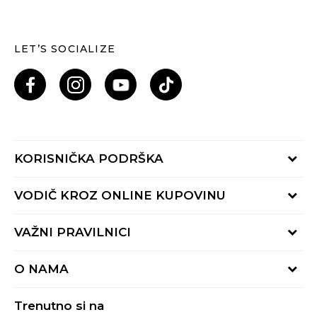
LET’S SOCIALIZE
KORISNIČKA PODRŠKA
Provjeri status porudžbine
VODIČ KROZ ONLINE KUPOVINU
Pozovi nas: 055/490-400
Pon-Pet 09-16h
Načini isporuke
VAŽNI PRAVILNICI
Povrat robe i povrat sredstava
Uslovi korišćenja
Zamjena veličine
O NAMA
Uslovi prodaje
Reklamacije
BUZZ Koncept
Politika privatnosti
Trenutno si na
BUZZ Brendovi