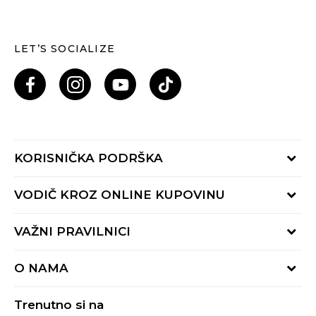
LET’S SOCIALIZE
KORISNIČKA PODRŠKA
Provjeri status porudžbine
VODIČ KROZ ONLINE KUPOVINU
Pozovi nas: 055/490-400
Pon-Pet 09-16h
Načini isporuke
VAŽNI PRAVILNICI
Povrat robe i povrat sredstava
Uslovi korišćenja
Zamjena veličine
O NAMA
Uslovi prodaje
Reklamacije
BUZZ Koncept
Politika privatnosti
Trenutno si na
BUZZ Brendovi