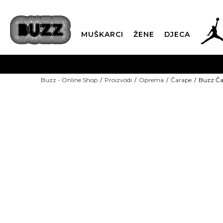
MUŠKARCI
ŽENE
DJECA
BESPLATNA ISPORU
Buzz - Online Shop
Proizvodi
Oprema
Čarape
Buzz Ča
PLA
CLICK & COLLECT