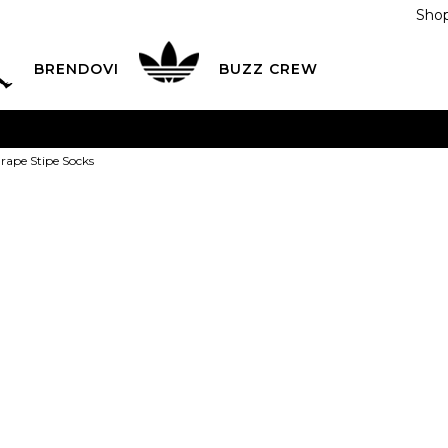
Shop
BRENDOVI
BUZZ CREW
KA
na teritoriji BIH za sve porudžbine u vrijednosti preko
rape Stipe Socks
ĆANJE NA RATE
do 6 mjesečnih rata bez kamate
Pogledaj
POZOVITE NAS NA
055/490-400
Svaki radni dan od 09-16
Buzz Čarape S
Plati karticom online i preuzmi u BUZZ shopu po tvom izb
29,00
BAM
35-38
39-42
43
35-38
39-42
43