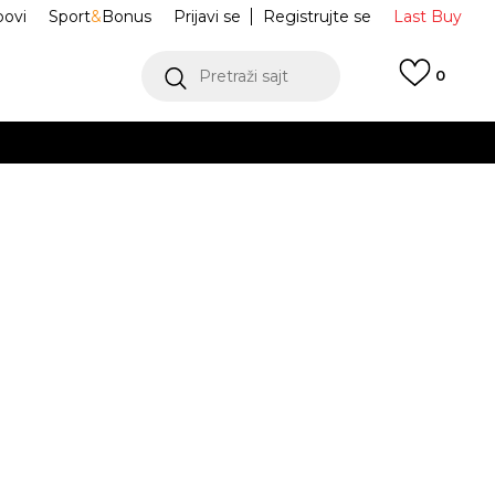
ovi
Sport
&
Bonus
Prijavi se
Registrujte se
Last Buy
Pretraži sajt
0
 99 KM
POGLEDAJ VIŠE
 više
h
tipe Socks
BZE253U300-10
oru
POGLEDAJ VIŠE
Obavijesti me o sniženju
-46
-46