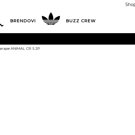
Shop
BRENDOVI
BUZZ CREW
KA
na teritoriji BIH za sve porudžbine u vrijednosti preko
Čarape ANIMAL CR S 2P
ĆANJE NA RATE
do 6 mjesečnih rata bez kamate
Pogledaj
POZOVITE NAS NA
055/490-400
Svaki radni dan od 09-16
adidas Čarap
Plati karticom online i preuzmi u BUZZ shopu po tvom izb
2P
25,00
BAM
XS
34-
S
37-39
M