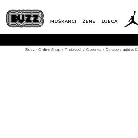
MUŠKARCI
ŽENE
DJECA
BESPLATNA ISPORU
Buzz - Online Shop
Proizvodi
Oprema
Čarape
adidas 
PLA
CLICK & COLLECT
NEW