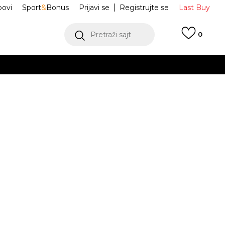
ovi
Sport
&
Bonus
Prijavi se
Registrujte se
Last Buy
Pretraži sajt
0
 99 KM
POGLEDAJ VIŠE
 više
h
e ANIMAL CR S
KS9437
oru
POGLEDAJ VIŠE
Obavijesti me o sniženju
40-
L
43-45
KXXL
XL
46-