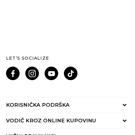
LET’S SOCIALIZE
KORISNIČKA PODRŠKA
Provjeri status porudžbine
VODIČ KROZ ONLINE KUPOVINU
Pozovi nas: 055/490-400
Pon-Pet 09-16h
Načini isporuke