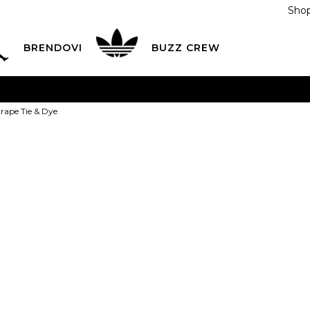
Shop
BRENDOVI
BUZZ CREW
KA
na teritoriji BIH za sve porudžbine u vrijednosti preko
rape Tie & Dye
ĆANJE NA RATE
do 6 mjesečnih rata bez kamate
Pogledaj
POZOVITE NAS NA
055/490-400
Svaki radni dan od 09-16
Buzz Čarape T
Plati karticom online i preuzmi u BUZZ shopu po tvom izb
29,00
BAM
35-38
39-42
43
35-38
39-42
43