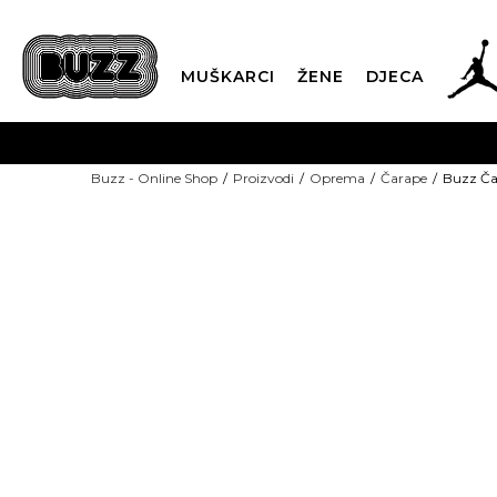
MUŠKARCI
ŽENE
DJECA
BESPLATNA ISPORU
Buzz - Online Shop
Proizvodi
Oprema
Čarape
Buzz Ča
PLA
CLICK & COLLECT