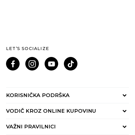
LET’S SOCIALIZE
KORISNIČKA PODRŠKA
Provjeri status porudžbine
VODIČ KROZ ONLINE KUPOVINU
Pozovi nas: 055/490-400
Pon-Pet 09-16h
Načini isporuke
VAŽNI PRAVILNICI
Povrat robe i povrat sredstava