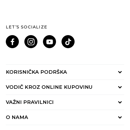
LET’S SOCIALIZE
KORISNIČKA PODRŠKA
Provjeri status porudžbine
VODIČ KROZ ONLINE KUPOVINU
Pozovi nas: 055/490-400
Pon-Pet 09-16h
Načini isporuke
VAŽNI PRAVILNICI
Povrat robe i povrat sredstava
Uslovi korišćenja
Zamjena veličine
O NAMA
Uslovi prodaje
Reklamacije
BUZZ Koncept
Politika privatnosti