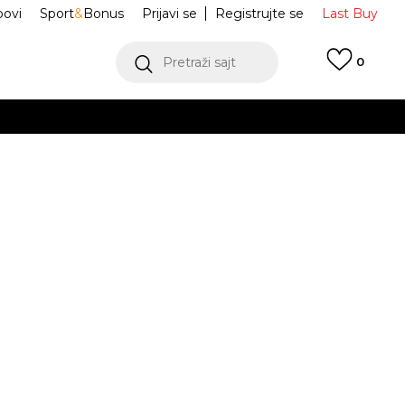
ovi
Sport
&
Bonus
Prijavi se
Registrujte se
Last Buy
Pretraži sajt
0
 99 KM
POGLEDAJ VIŠE
 više
h
jica Printed
75F656-023
oru
POGLEDAJ VIŠE
nes
Obavijesti me o sniženju
2-