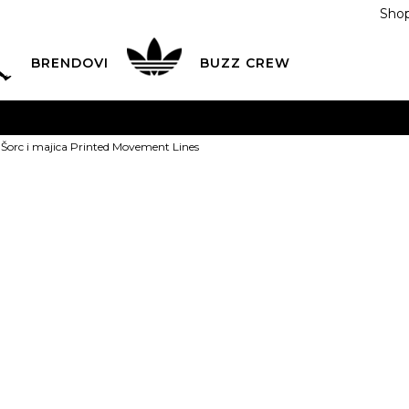
Shop
BRENDOVI
BUZZ CREW
KA
na teritoriji BIH za sve porudžbine u vrijednosti preko
 Šorc i majica Printed Movement Lines
ĆANJE NA RATE
do 6 mjesečnih rata bez kamate
Pogledaj
POZOVITE NAS NA
055/490-400
Svaki radni dan od 09-16
Nike Šorc i ma
Plati karticom online i preuzmi u BUZZ shopu po tvom izb
Movement Li
69,00
BAM
2T
18-
4T
3-4g.
3T