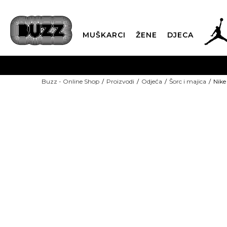
MUŠKARCI
ŽENE
DJECA
BESPLATNA ISPORU
Buzz - Online Shop
Proizvodi
Odjeća
Šorc i majica
Nike
PLA
CLICK & COLLECT
-50% U KORPI