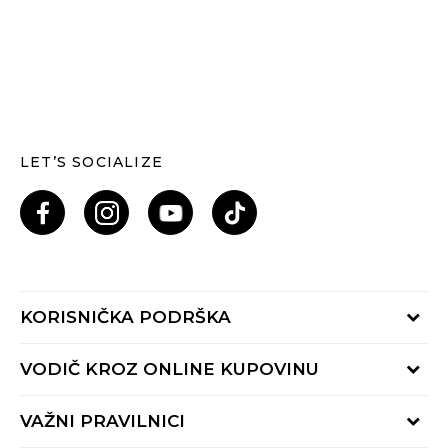
LET’S SOCIALIZE
KORISNIČKA PODRŠKA
Provjeri status porudžbine
VODIČ KROZ ONLINE KUPOVINU
Pozovi nas: 055/490-400
Pon-Pet 09-16h
Načini isporuke
VAŽNI PRAVILNICI
Povrat robe i povrat sredstava