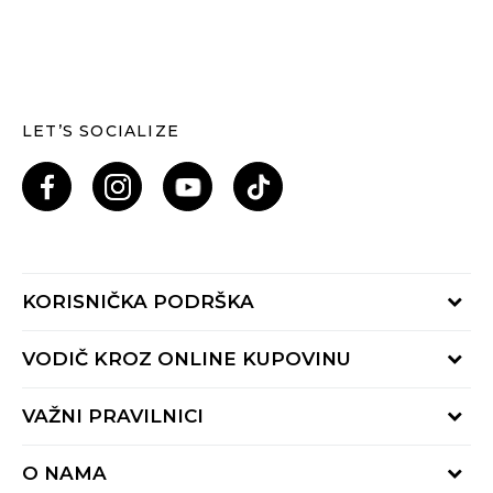
LET’S SOCIALIZE
KORISNIČKA PODRŠKA
Provjeri status porudžbine
VODIČ KROZ ONLINE KUPOVINU
Pozovi nas: 055/490-400
Pon-Pet 09-16h
Načini isporuke
VAŽNI PRAVILNICI
Povrat robe i povrat sredstava
Uslovi korišćenja
Zamjena veličine
O NAMA
Uslovi prodaje