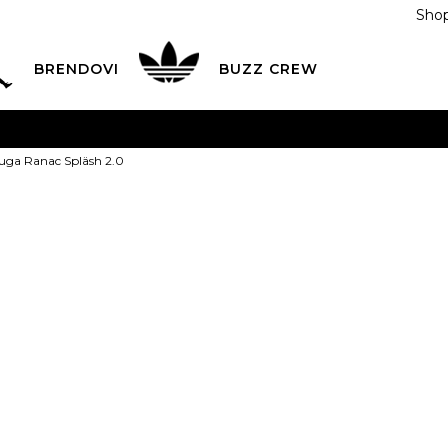
Shop
BRENDOVI
BUZZ CREW
KA
na teritoriji BIH za sve porudžbine u vrijednosti preko
uga Ranac Spläsh 2.0
ĆANJE NA RATE
do 6 mjesečnih rata bez kamate
Pogledaj
POZOVITE NAS NA
055/490-400
Svaki radni dan od 09-16
Gaston Luga 
Plati karticom online i preuzmi u BUZZ shopu po tvom izb
2.0
239,00
BAM
ONE