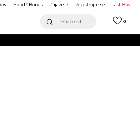
ovi
Sport
&
Bonus
Prijavi se
Registrujte se
Last Buy
Pretraži sajt
0
 99 KM
POGLEDAJ VIŠE
 više
h
Ranac Spläsh
RE801
oru
POGLEDAJ VIŠE
Obavijesti me o sniženju