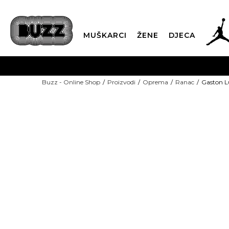
MUŠKARCI
ŽENE
DJECA
BESPLATNA ISPORU
Buzz - Online Shop
Proizvodi
Oprema
Ranac
Gaston L
PLA
CLICK & COLLECT
-50% U KORPI