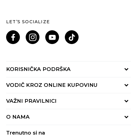
LET’S SOCIALIZE
KORISNIČKA PODRŠKA
Provjeri status porudžbine
VODIČ KROZ ONLINE KUPOVINU
Pozovi nas: 055/490-400
Pon-Pet 09-16h
Načini isporuke
VAŽNI PRAVILNICI
Povrat robe i povrat sredstava
Uslovi korišćenja
Zamjena veličine
O NAMA
Uslovi prodaje
Reklamacije
BUZZ Koncept
Politika privatnosti
Trenutno si na