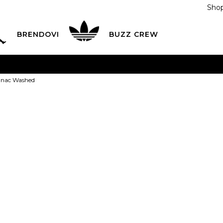
Shop
BRENDOVI
BUZZ CREW
KA
na teritoriji BIH za sve porudžbine u vrijednosti preko
anac Washed
ĆANJE NA RATE
do 6 mjesečnih rata bez kamate
Pogledaj
POZOVITE NAS NA
055/490-400
Svaki radni dan od 09-16
adidas Ranac
Plati karticom online i preuzmi u BUZZ shopu po tvom izb
109,00
BAM
NS
Univ.