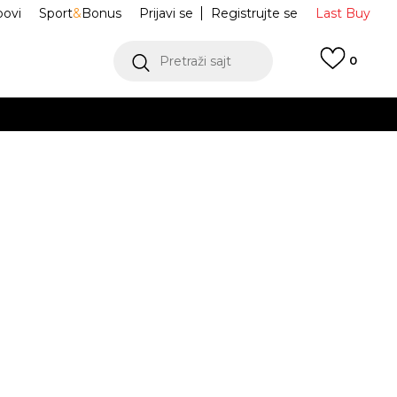
ovi
Sport
&
Bonus
Prijavi se
Registrujte se
Last Buy
Pretraži sajt
0
 99 KM
POGLEDAJ VIŠE
 više
h
 Washed
KR1484
oru
POGLEDAJ VIŠE
Obavijesti me o sniženju