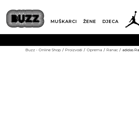
MUŠKARCI
ŽENE
DJECA
BESPLATNA ISPORU
Buzz - Online Shop
Proizvodi
Oprema
Ranac
adidas R
PLA
CLICK & COLLECT
NEW