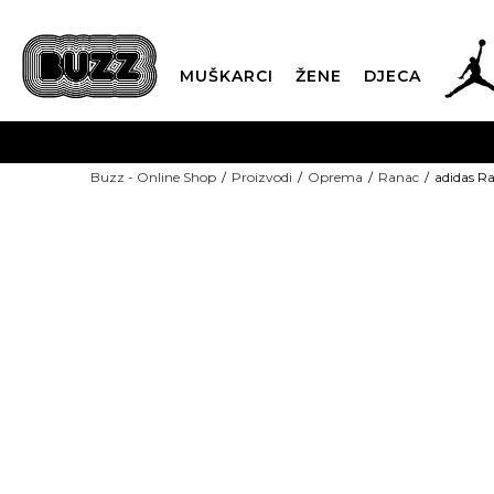
MUŠKARCI
ŽENE
DJECA
BESPLATNA ISPORU
Buzz - Online Shop
Proizvodi
Oprema
Ranac
adidas Ra
PLA
CLICK & COLLECT