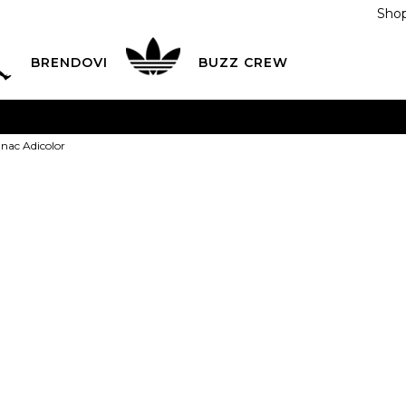
Shop
BRENDOVI
BUZZ CREW
KA
na teritoriji BIH za sve porudžbine u vrijednosti preko
nac Adicolor
ĆANJE NA RATE
do 6 mjesečnih rata bez kamate
Pogledaj
POZOVITE NAS NA
055/490-400
Svaki radni dan od 09-16
adidas Ranac 
Plati karticom online i preuzmi u BUZZ shopu po tvom izb
Green
NS
Univ.