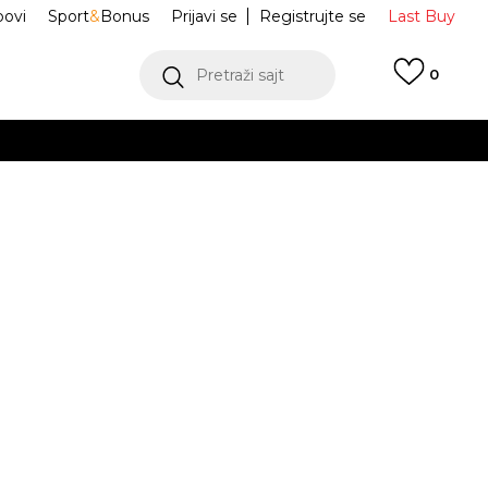
ovi
Sport
&
Bonus
Prijavi se
Registrujte se
Last Buy
Pretraži sajt
0
 99 KM
POGLEDAJ VIŠE
 više
h
Adicolor
IX7455
oru
POGLEDAJ VIŠE