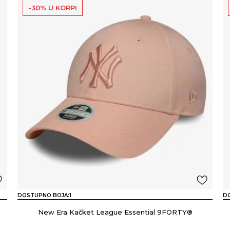
-30% U KORPI
DOSTUPNO BOJA:
1
D
New Era Kačket League Essential 9FORTY®