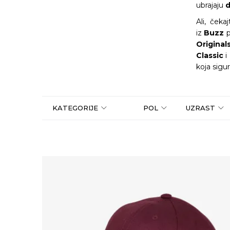
ubrajaju
d
Ali, ček
iz
Buzz
Original
Classic
i
koja sigu
KATEGORIJE
POL
UZRAST