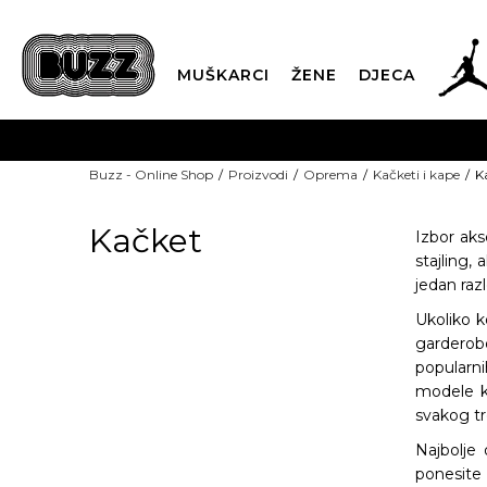
MUŠKARCI
ŽENE
DJECA
BESPLATNA ISPORU
Buzz - Online Shop
Proizvodi
Oprema
Kačketi i kape
K
PLA
Kačket
Izbor aks
stajling,
CLICK & COLLECT
jedan raz
Ukoliko k
garderob
popularn
modele ko
svakog tr
Najbolje
ponesit