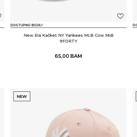
DOSTUPNO BOJA:
1
D
New Era Kačket NY Yankees MLB Cow Midi
9FORTY
65,00
BAM
NEW