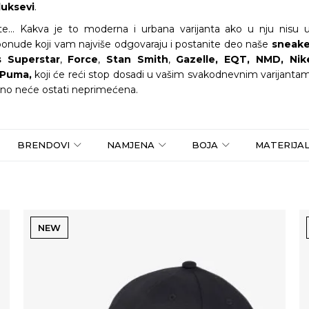
uksevi
.
ajte... Kakva je to moderna i urbana varijanta ako u nju nis
ponude koji vam najviše odgovaraju i postanite deo naše
sneake
s Superstar
,
Force
,
Stan Smith
,
Gazelle, EQT, NMD,
Nik
Puma,
koji će reći stop dosadi u vašim svakodnevnim varijantam
rno neće ostati neprimećena.
BRENDOVI
NAMJENA
BOJA
MATERIJA
NEW