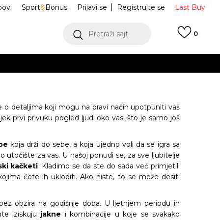
ovi
Sport
&
Bonus
Prijavi se
Registrujte se
Last Buy
Pretraži sajt
0
 99 KM
POGLEDAJ VIŠE
 više
h
je o detaljima koji mogu na pravi način upotpuniti vaš
vijek prvi privuku pogled ljudi oko vas, što je samo još
oru
POGLEDAJ VIŠE
be
koja drži do sebe, a koja ujedno voli da se igra sa
 utočište za vas. U našoj ponudi se, za sve ljubitelje
ki kačketi
. Kladimo se da ste do sada već primjetili
jima ćete ih uklopiti. Ako niste, to se može desiti
bez obzira na godišnje doba. U ljetnjem periodu ih
nte iziskuju
jakne
i kombinacije u koje se svakako