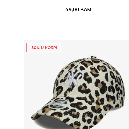
49,00
BAM
-30% U KORPI