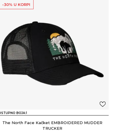
-30% U KORPI
OSTUPNO BOJA:
1
The North Face Kačket EMBROIDERED MUDDER
TRUCKER