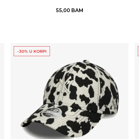
55,00
BAM
-30% U KORPI