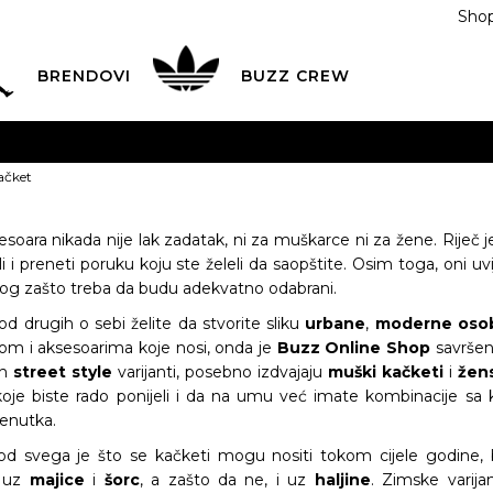
Shop
BRENDOVI
BUZZ CREW
KA
na teritoriji BIH za sve porudžbine u vrijednosti preko
ačket
ĆANJE NA RATE
do 6 mjesečnih rata bez kamate
Pogledaj
POZOVITE NAS NA
055/490-400
Svaki radni dan od 09-16
esoara nikada nije lak zadatak, ni za muškarce ni za žene. Riječ 
 ali i preneti poruku koju ste želeli da saopštite. Osim toga, oni u
Plati karticom online i preuzmi u BUZZ shopu po tvom izb
log zašto treba da budu adekvatno odabrani.
od drugih o sebi želite da stvorite sliku
urbane
,
moderne
oso
om i aksesoarima koje nosi, onda je
Buzz Online Shop
savršeno
ih
street style
varijanti, posebno izdvajaju
muški kačketi
i
žens
je biste rado ponijeli i da na umu već imate kombinacije sa ko
enutka.
 od svega je što se kačketi mogu nositi tokom cijele godine, 
e uz
majice
i
šorc
, a zašto da ne, i uz
haljine
. Zimske varija