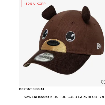
-30% U KORPI
DOSTUPNO BOJA:
1
New Era Kačket KIDS TOD CORD EARS 9FORTY®