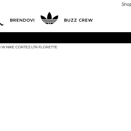
Shop
BRENDOVI
BUZZ CREW
KA
na teritoriji BIH za sve porudžbine u vrijednosti preko
ke W NIKE CORTEZ LTR FLORETTE
ĆANJE NA RATE
do 6 mjesečnih rata bez kamate
Pogledaj
POZOVITE NAS NA
055/490-400
Svaki radni dan od 09-16
Nike Patike 
Plati karticom online i preuzmi u BUZZ shopu po tvom izb
LTR FLORETT
199,00
BAM
5
35.5
5.5
36
6
3