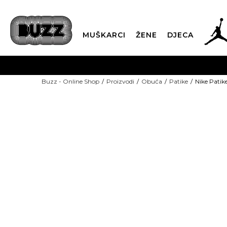
MUŠKARCI
ŽENE
DJECA
BESPLATNA ISPORU
Buzz - Online Shop
Proizvodi
Obuća
Patike
Nike Pati
PLA
CLICK & COLLECT
NEW