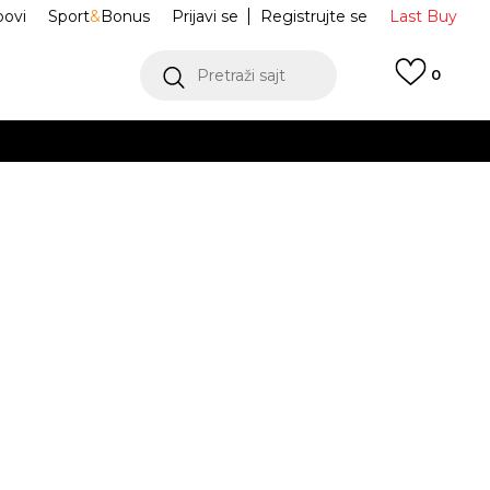
ovi
Sport
&
Bonus
Prijavi se
Registrujte se
Last Buy
Pretraži sajt
0
 99 KM
POGLEDAJ VIŠE
 više
h
W NIKE CORTEZ
IV5675-100
oru
POGLEDAJ VIŠE
E
Obavijesti me o sniženju
6.5
6.5
37.5
7
38
24
7.5
38.5
8
39
25