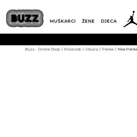
MUŠKARCI
ŽENE
DJECA
BESPLATNA ISPORU
Buzz - Online Shop
Proizvodi
Obuća
Patike
Nike Patik
PLA
CLICK & COLLECT
-30% U KORPI