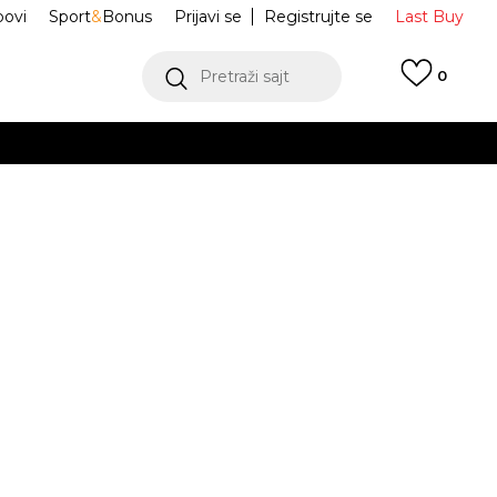
ovi
Sport
&
Bonus
Prijavi se
Registrujte se
Last Buy
Pretraži sajt
0
 99 KM
POGLEDAJ VIŠE
 više
h
ortez TXT
DZ2795-203
oru
POGLEDAJ VIŠE
Obavijesti me o sniženju
jednjih 30 dana:
159,20
BAM