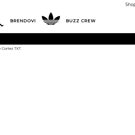
Shop
BRENDOVI
BUZZ CREW
KA
na teritoriji BIH za sve porudžbine u vrijednosti preko
e Cortez TXT
ĆANJE NA RATE
do 6 mjesečnih rata bez kamate
Pogledaj
POZOVITE NAS NA
055/490-400
Svaki radni dan od 09-16
Nike Patike C
Plati karticom online i preuzmi u BUZZ shopu po tvom izb
1
199,00
BAM
Najniža cijena u posl