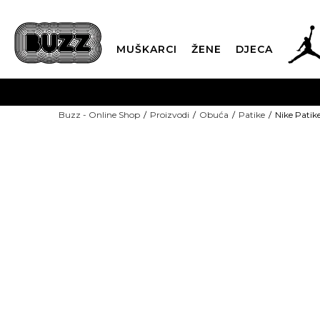
MUŠKARCI
ŽENE
DJECA
BESPLATNA ISPORU
Buzz - Online Shop
Proizvodi
Obuća
Patike
Nike Pati
PLA
CLICK & COLLECT