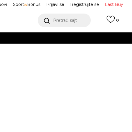
ovi
Sport
&
Bonus
Prijavi se
Registrujte se
Last Buy
Pretraži sajt
0
 99 KM
POGLEDAJ VIŠE
 više
h
AIR JORDAN 1
IU2268-100
oru
POGLEDAJ VIŠE
Obavijesti me o sniženju
42
9
42.5
9.5
43
10
44
10.5