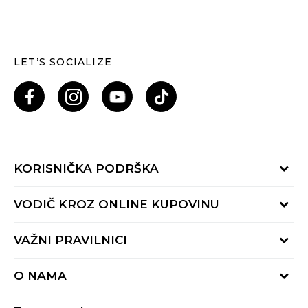
LET’S SOCIALIZE
KORISNIČKA PODRŠKA
Provjeri status porudžbine
VODIČ KROZ ONLINE KUPOVINU
Pozovi nas: 055/490-400
Pon-Pet 09-16h
Načini isporuke
VAŽNI PRAVILNICI
Povrat robe i povrat sredstava
Uslovi korišćenja
Zamjena veličine
O NAMA
Uslovi prodaje
Reklamacije
BUZZ Koncept
Politika privatnosti