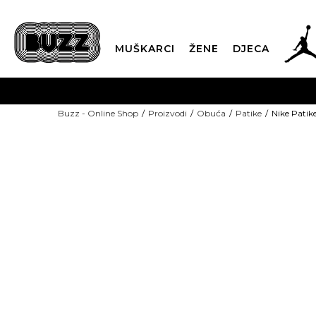
MUŠKARCI
ŽENE
DJECA
BESPLATNA ISPORU
Buzz - Online Shop
Proizvodi
Obuća
Patike
Nike Patik
PLA
CLICK & COLLECT