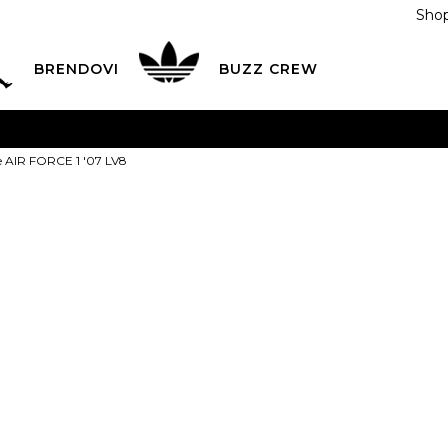
Shop
BRENDOVI
BUZZ CREW
KA
na teritoriji BIH za sve porudžbine u vrijednosti preko
e AIR FORCE 1 '07 LV8
ĆANJE NA RATE
do 6 mjesečnih rata bez kamate
Pogledaj
POZOVITE NAS NA
055/490-400
Svaki radni dan od 09-16
Nike Patike A
Plati karticom online i preuzmi u BUZZ shopu po tvom izb
LV8
259,00
BAM
6
38.5
6.5
39
7
4