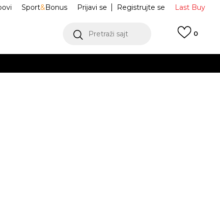
ovi
Sport
&
Bonus
Prijavi se
Registrujte se
Last Buy
Pretraži sajt
0
 99 KM
POGLEDAJ VIŠE
 više
h
IR FORCE 1 '07
IR0951-400
oru
POGLEDAJ VIŠE
Obavijesti me o sniženju
0
25
7.5
40.5
8
41
26
8.5
42
9
42.5