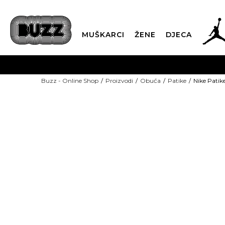
MUŠKARCI
ŽENE
DJECA
BESPLATNA ISPORU
Buzz - Online Shop
Proizvodi
Obuća
Patike
Nike Pati
PLA
CLICK & COLLECT
NEW