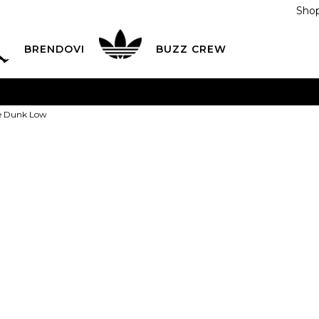
Shop
BRENDOVI
BUZZ CREW
KA
na teritoriji BIH za sve porudžbine u vrijednosti preko
ke Dunk Low
ĆANJE NA RATE
do 6 mjesečnih rata bez kamate
Pogledaj
POZOVITE NAS NA
055/490-400
Svaki radni dan od 09-16
Nike Patike 
Plati karticom online i preuzmi u BUZZ shopu po tvom izb
209,00
BAM
3.5Y
4Y
36
4.
35.5
23
36