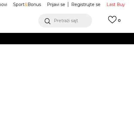
ovi
Sport
&
Bonus
Prijavi se
Registrujte se
Last Buy
Pretraži sajt
0
 99 KM
POGLEDAJ VIŠE
 više
h
Dunk Low
IU7766-100
oru
POGLEDAJ VIŠE
Obavijesti me o sniženju
5Y
5Y
37.5
5.5Y
38
6Y
38.5
6.5Y
39
.5
23.5
24
24
24.5