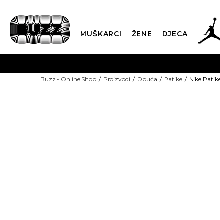
MUŠKARCI
ŽENE
DJECA
BESPLATNA ISPORU
Buzz - Online Shop
Proizvodi
Obuća
Patike
Nike Patik
PLA
CLICK & COLLECT
-40% U KORPI