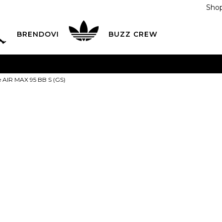
Shop
BRENDOVI
BUZZ CREW
KA
na teritoriji BIH za sve porudžbine u vrijednosti preko
e AIR MAX 95 BB S (GS)
ĆANJE NA RATE
do 6 mjesečnih rata bez kamate
Pogledaj
POZOVITE NAS NA
055/490-400
Svaki radni dan od 09-16
Nike Patike A
Plati karticom online i preuzmi u BUZZ shopu po tvom izb
(GS)
299,00
BAM
3.5Y
4Y
36
4.