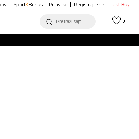
ovi
Sport
&
Bonus
Prijavi se
Registrujte se
Last Buy
Pretraži sajt
0
 99 KM
POGLEDAJ VIŠE
 više
h
IR MAX 95 BB S
HF7054-081
oru
POGLEDAJ VIŠE
Obavijesti me o sniženju
5Y
5Y
37.5
5.5Y
38
6Y
38.5
6.5Y
39