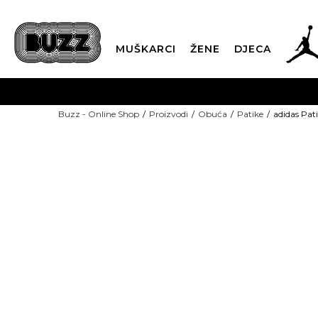
MUŠKARCI
ŽENE
DJECA
BESPLATNA ISPORU
Buzz - Online Shop
Proizvodi
Obuća
Patike
adidas Pati
PLA
CLICK & COLLECT
NEW