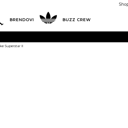
Shop
BRENDOVI
BUZZ CREW
KA
na teritoriji BIH za sve porudžbine u vrijednosti preko
ke Superstar II
ĆANJE NA RATE
do 6 mjesečnih rata bez kamate
Pogledaj
POZOVITE NAS NA
055/490-400
Svaki radni dan od 09-16
adidas Patike 
Plati karticom online i preuzmi u BUZZ shopu po tvom izb
139,00
BAM
10K
28
10-K
11K
16.5
28.5
17
17