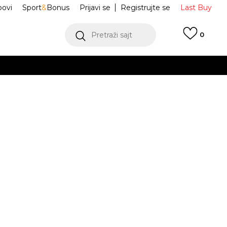
ovi
Sport
&
Bonus
Prijavi se
Registrujte se
Last Buy
Pretraži sajt
0
 99 KM
POGLEDAJ VIŠE
 više
h
Superstar II
JI3989
oru
POGLEDAJ VIŠE
Obavijesti me o sniženju
29
11-K
30
12K
12-K
31
13K
31.5
.5
18
30.5
19
19.5