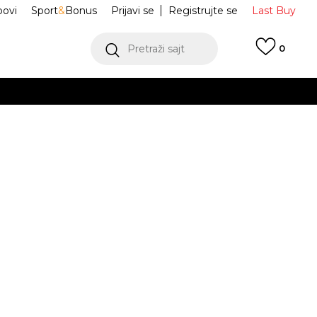
ovi
Sport
&
Bonus
Prijavi se
Registrujte se
Last Buy
Pretraži sajt
0
 99 KM
POGLEDAJ VIŠE
 više
h
e CAMPUS 00s J
KH8807
oru
POGLEDAJ VIŠE
Obavijesti me o sniženju