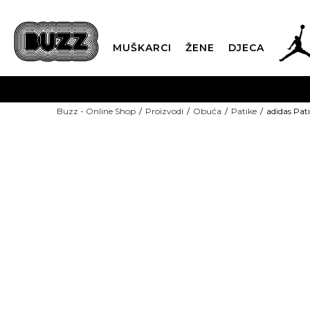
MUŠKARCI
ŽENE
DJECA
BESPLATNA ISPORU
Buzz - Online Shop
Proizvodi
Obuća
Patike
adidas Pa
PLA
CLICK & COLLECT
NEW