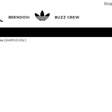
Shop
BRENDOVI
BUZZ CREW
KA
na teritoriji BIH za sve porudžbine u vrijednosti preko
tike CAMPUS 00s J
ĆANJE NA RATE
do 6 mjesečnih rata bez kamate
Pogledaj
POZOVITE NAS NA
055/490-400
Svaki radni dan od 09-16
adidas Patik
Plati karticom online i preuzmi u BUZZ shopu po tvom izb
1
179,00
BAM