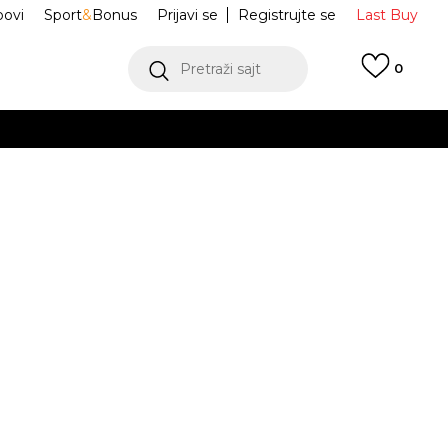
ovi
Sport
&
Bonus
Prijavi se
Registrujte se
Last Buy
Pretraži sajt
0
 99 KM
POGLEDAJ VIŠE
 više
h
e CONTINENTAL
GZ7037
oru
POGLEDAJ VIŠE
 2/3
4-
37
5
38
24
5-
38
3
1/3
23.5
2/3
24.5
JE DOSTUPAN