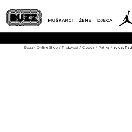
MUŠKARCI
ŽENE
DJECA
BESPLATNA ISPORU
Buzz - Online Shop
Proizvodi
Obuća
Patike
adidas Pa
PLA
CLICK & COLLECT