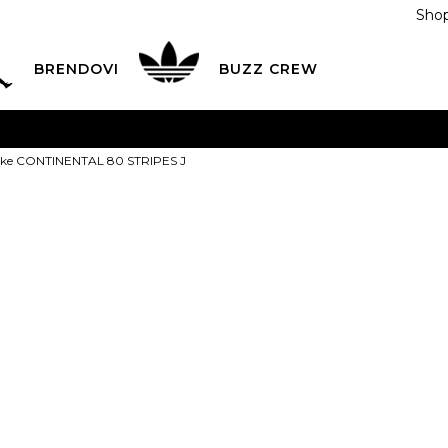
Shop
BRENDOVI
BUZZ CREW
KA
na teritoriji BIH za sve porudžbine u vrijednosti preko
tike CONTINENTAL 80 STRIPES J
ĆANJE NA RATE
do 6 mjesečnih rata bez kamate
Pogledaj
POZOVITE NAS NA
055/490-400
Svaki radni dan od 09-16
adidas Patik
Plati karticom online i preuzmi u BUZZ shopu po tvom izb
80 STRIPES J
3
35.5
3-
36
4
36
22
22.5
2
PROIZVOD VIŠE NI