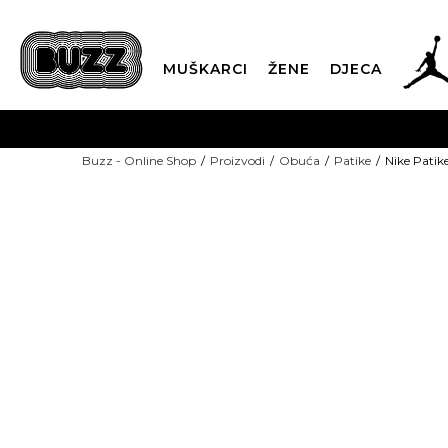
MUŠKARCI
ŽENE
DJECA
BESPLATNA ISPORU
Buzz - Online Shop
Proizvodi
Obuća
Patike
Nike Pati
PLA
CLICK & COLLECT
NEW