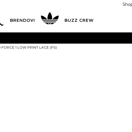
Shop
BRENDOVI
BUZZ CREW
KA
na teritoriji BIH za sve porudžbine u vrijednosti preko
ke FORCE 1 LOW PRINT LACE (PS)
ĆANJE NA RATE
do 6 mjesečnih rata bez kamate
Pogledaj
POZOVITE NAS NA
055/490-400
Svaki radni dan od 09-16
Nike Patike 
Plati karticom online i preuzmi u BUZZ shopu po tvom izb
PRINT LACE (
155,00
BAM
11C
28
12C
29.5
13C