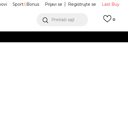
ovi
Sport
&
Bonus
Prijavi se
Registrujte se
Last Buy
Pretraži sajt
0
 99 KM
POGLEDAJ VIŠE
 više
h
FORCE 1 LOW
IV5826-100
oru
POGLEDAJ VIŠE
PS)
Obavijesti me o sniženju
31
1Y
32
1.5Y
33
12.5C
13.5C