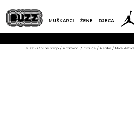
MUŠKARCI
ŽENE
DJECA
BESPLATNA ISPORU
Buzz - Online Shop
Proizvodi
Obuća
Patike
Nike Patik
PLA
CLICK & COLLECT