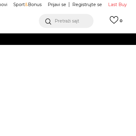
ovi
Sport
&
Bonus
Prijavi se
Registrujte se
Last Buy
Pretraži sajt
0
 99 KM
POGLEDAJ VIŠE
 više
h
ortez TXT
DZ2795-403
oru
POGLEDAJ VIŠE
6.5
6.5
37.5
7
38
24
7.5
38.5
8
39
25
3
23.5
24.5
41
10
42
.5
27