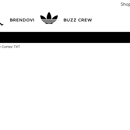
Shop
BRENDOVI
BUZZ CREW
KA
na teritoriji BIH za sve porudžbine u vrijednosti preko
e Cortez TXT
ĆANJE NA RATE
do 6 mjesečnih rata bez kamate
Pogledaj
POZOVITE NAS NA
055/490-400
Svaki radni dan od 09-16
Nike Patike C
Plati karticom online i preuzmi u BUZZ shopu po tvom izb
5
35.5
5.5
36
6
3
22
22.5
2
8.5
40
9
40.5
9.5
25.5
26
26