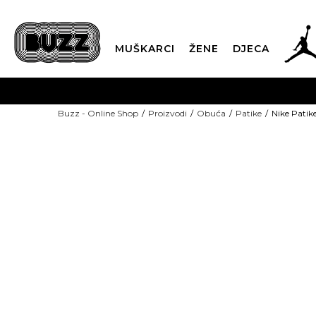
MUŠKARCI
ŽENE
DJECA
BESPLATNA ISPORU
Buzz - Online Shop
Proizvodi
Obuća
Patike
Nike Patik
PLA
CLICK & COLLECT