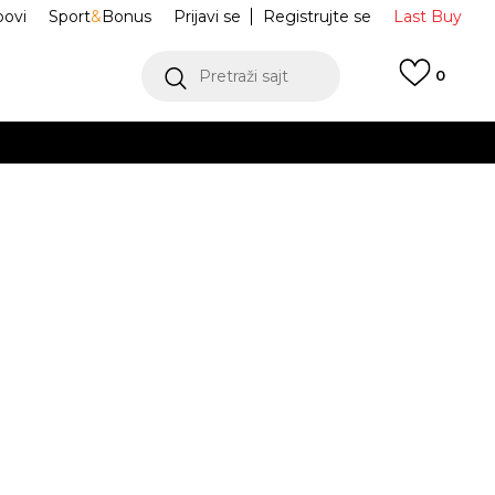
ovi
Sport
&
Bonus
Prijavi se
Registrujte se
Last Buy
Pretraži sajt
0
 99 KM
POGLEDAJ VIŠE
 više
h
ortez TXT
DZ2795-002
oru
POGLEDAJ VIŠE
6.5
6.5
37.5
7
38
24
7.5
38.5
8
39
25
3
23.5
24.5