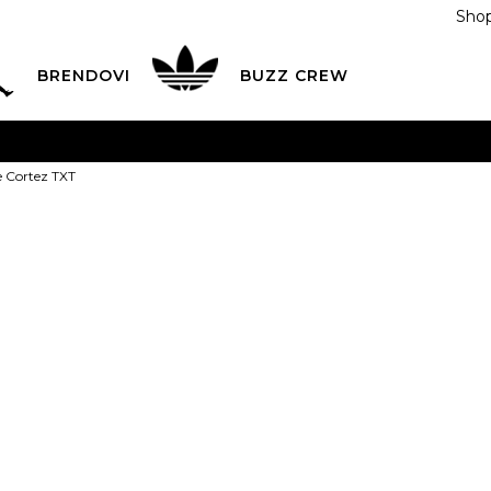
Shop
BRENDOVI
BUZZ CREW
KA
na teritoriji BIH za sve porudžbine u vrijednosti preko
e Cortez TXT
ĆANJE NA RATE
do 6 mjesečnih rata bez kamate
Pogledaj
POZOVITE NAS NA
055/490-400
Svaki radni dan od 09-16
Nike Patike C
Plati karticom online i preuzmi u BUZZ shopu po tvom izb
5
35.5
5.5
36
6
3
22
22.5
2
8.5
40
9
40.5
25.5
26