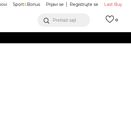
ovi
Sport
&
Bonus
Prijavi se
Registrujte se
Last Buy
Pretraži sajt
0
 99 KM
POGLEDAJ VIŠE
 više
h
Jordan Jumpman
IF5566-335
oru
POGLEDAJ VIŠE
Obavijesti me o sniženju
M
L
L
XL
XL
2XL
2XL