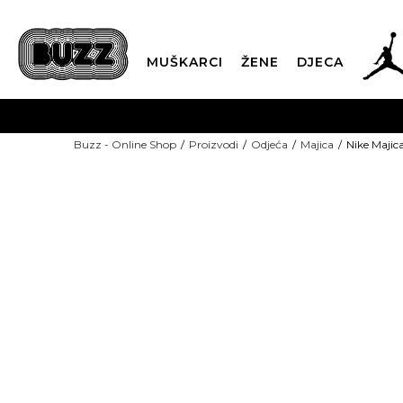
MUŠKARCI
ŽENE
DJECA
BESPLATNA ISPORU
Buzz - Online Shop
Proizvodi
Odjeća
Majica
Nike Maji
PLA
CLICK & COLLECT
NEW