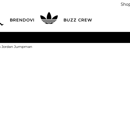
Shop
BRENDOVI
BUZZ CREW
KA
na teritoriji BIH za sve porudžbine u vrijednosti preko
ca Jordan Jumpman
ĆANJE NA RATE
do 6 mjesečnih rata bez kamate
Pogledaj
POZOVITE NAS NA
055/490-400
Svaki radni dan od 09-16
Nike Majica 
Plati karticom online i preuzmi u BUZZ shopu po tvom izb
65,00
BAM
XS
XS
S
S
M